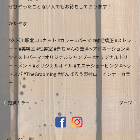
ぜひやったことない人でもお待ちしております！
かたやま
#久米川駅北口 #カット #カラー #パーマ #縮毛矯正 #ストレ
ート #美容室 #理容室 #赤ちゃんの筆 #ヘアドネーション #
ツイストパーマ #オリジナルシャンプー #オリジナルトリ
ートメント #オリジナルオイル #エステシェービング #ヘッ
ドスパ #TheGrooming #がんばろう東村山 インナーカラ
ー
鬼滅カラー
ダーツ