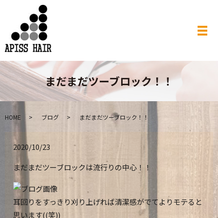
メ
まだまだツーブロック！！
HOME
ブログ
まだまだツーブロック！！
2020/10/23
まだまだツーブロックは流行りの中心！！
耳回りをすっきり刈り上げれば清潔感がでてよりモテると
思います((笑))