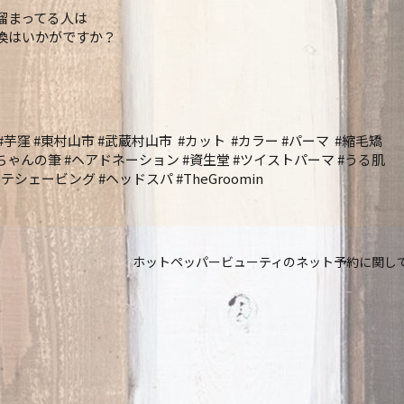
溜まってる人は
換はいかがですか？
#芋窪 #東村山市 #武蔵村山市 #カット #カラー #パーマ #縮毛矯
赤ちゃんの筆 #ヘアドネーション #資生堂 #ツイストパーマ #うる肌
シェービング #ヘッドスパ #TheGroomin
ホットペッパービューティのネット予約に関し