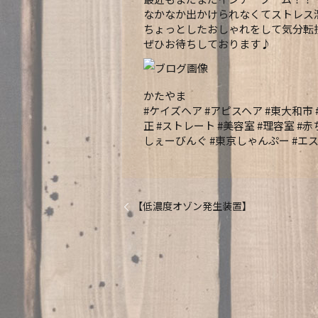
なかなか出かけられなくてストレス
ちょっとしたおしゃれをして気分転
ぜひお待ちしております♪
かたやま
#ケイズヘア #アピスヘア #東大和市 
正 #ストレート #美容室 #理容室 #
しぇーびんぐ #東京しゃんぷー #エステ
【低濃度オゾン発生装置】